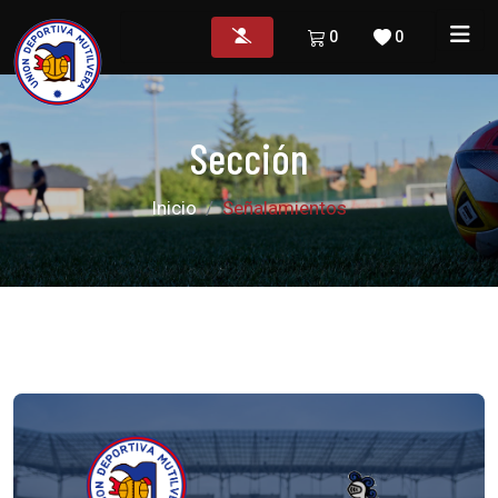
0
0
Sección
Inicio
Señalamientos