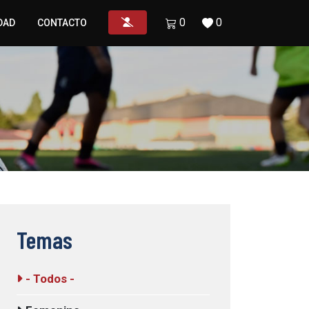
0
0
DAD
CONTACTO
Temas
- Todos -