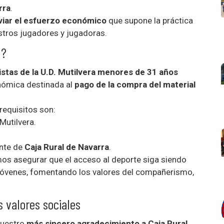
rra
.
iviar el esfuerzo económico
que supone la práctica
stros jugadores y jugadoras.
n?
istas de la U.D. Mutilvera menores de 31 años
nómica destinada al
pago de la compra del material
requisitos son:
Mutilvera.
ente de
Caja Rural de Navarra
.
mos asegurar que el acceso al deporte siga siendo
 jóvenes, fomentando los valores del compañerismo,
 valores sociales
nuestro
más sincero agradecimiento a Caja Rural