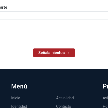
arte
Señalamientos
Menú
P
Inicio
Actualidad
Avi
Identidad
Contacto
Pol