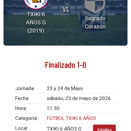
VS
TXIKI 6
Sagrado
AÑOS G
Corazón
(2019)
Finalizado 1-0
Jornada:
23 y 24 de Mayo
Fecha:
sábado, 23 de mayo de 2026
Hora:
11:30
Categoría:
FÚTBOL TXIKI 6 AÑOS
Local:
TXIKI 6 AÑOS G
Detalles