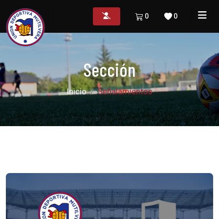
0
0
Sección
Inicio
Señalamientos