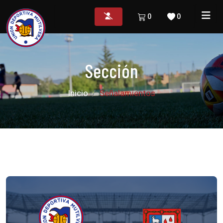
0
0
Sección
Inicio
Señalamientos