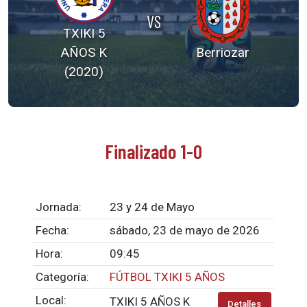
VS
TXIKI 5
AÑOS K
Berriozar
(2020)
Finalizado 1-0
Jornada:
23 y 24 de Mayo
Fecha:
sábado, 23 de mayo de 2026
Hora:
09:45
Categoría:
FÚTBOL TXIKI 5 AÑOS
Local:
TXIKI 5 AÑOS K
Detalles