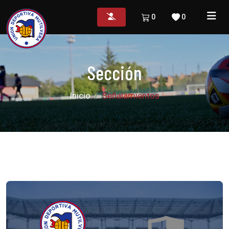
0
0
Sección
Inicio
Señalamientos