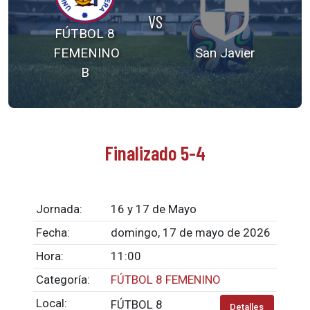
VS
FÚTBOL 8
FEMENINO
San Javier
B
Finalizado 5-4
Jornada:
16 y 17 de Mayo
Fecha:
domingo, 17 de mayo de 2026
Hora:
11:00
Categoría:
FÚTBOL 8 FEMENINO
Local:
FÚTBOL 8
Detalles