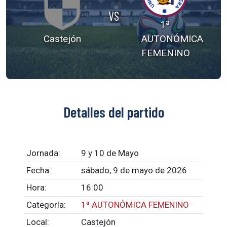
VS
1ª
Castejón
AUTONÓMICA
FEMENINO
Detalles del partido
Jornada:
9 y 10 de Mayo
Fecha:
sábado, 9 de mayo de 2026
Hora:
16:00
Categoría:
1ª AUTONÓMICA FEMENINO
Local:
Castejón