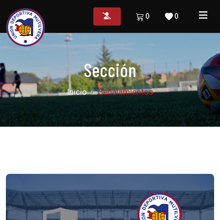
0
0
Sección
Inicio
Señalamientos