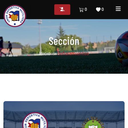
0
0
Sección
Inicio
Señalamientos