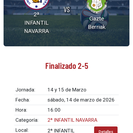
VS
2ª
Gazte
INFANTIL
Berriak
NAVARRA
Finalizado 2-5
Jornada:
14 y 15 de Marzo
Fecha:
sábado, 14 de marzo de 2026
Hora:
16:00
Categoría:
2ª INFANTIL NAVARRA
Local:
2ª INFANTIL
Detalles