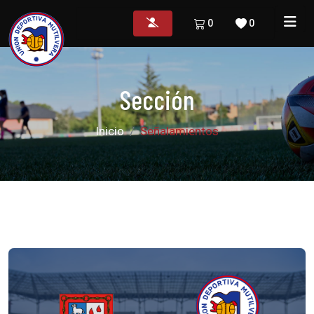
0
0
Sección
Inicio
Señalamientos