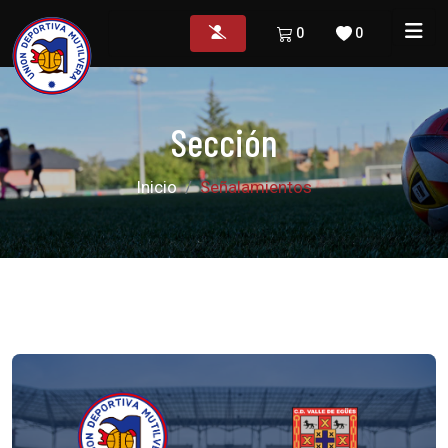
0
0
Sección
Inicio
Señalamientos