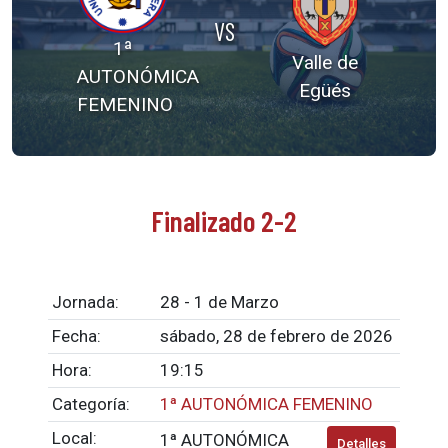
VS
1ª
Valle de
AUTONÓMICA
Egüés
FEMENINO
Finalizado 2-2
Jornada:
28 - 1 de Marzo
Fecha:
sábado, 28 de febrero de 2026
Hora:
19:15
Categoría:
1ª AUTONÓMICA FEMENINO
Local:
1ª AUTONÓMICA
Detalles