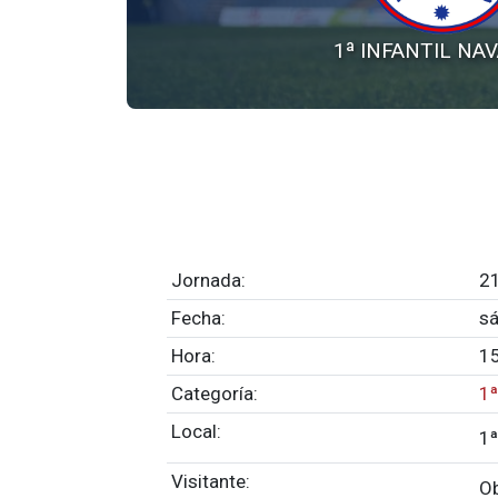
1ª INFANTIL NA
Jornada:
21
Fecha:
sá
Hora:
1
Categoría:
1
Local:
1
Visitante:
O