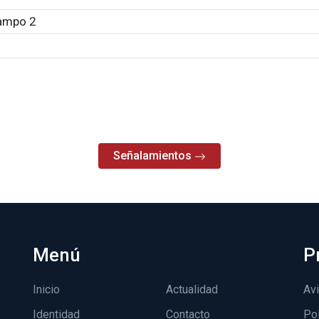
ampo 2
Señalamientos
Menú
P
Inicio
Actualidad
Avi
Identidad
Contacto
Pol