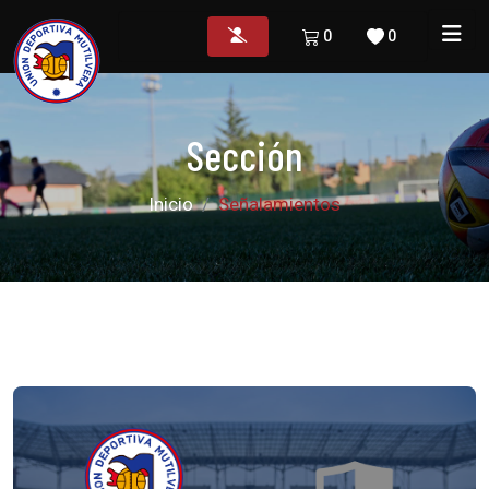
0
0
Sección
Inicio
Señalamientos