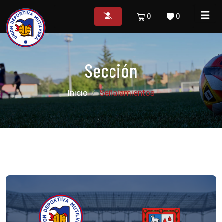
0
0
Sección
Inicio
Señalamientos