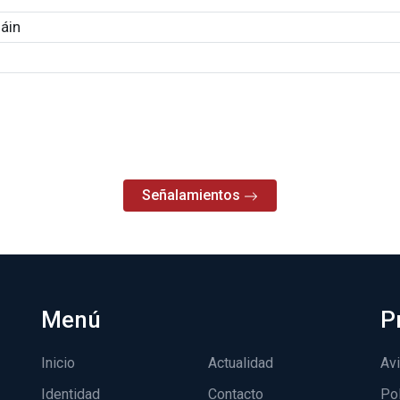
áin
Señalamientos
Menú
P
Inicio
Actualidad
Avi
Identidad
Contacto
Pol