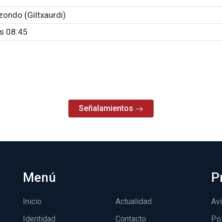
izondo (Giltxaurdi)
s 08:45
Señalamientos
Menú
P
Inicio
Actualidad
Avi
Identidad
Contacto
Pol