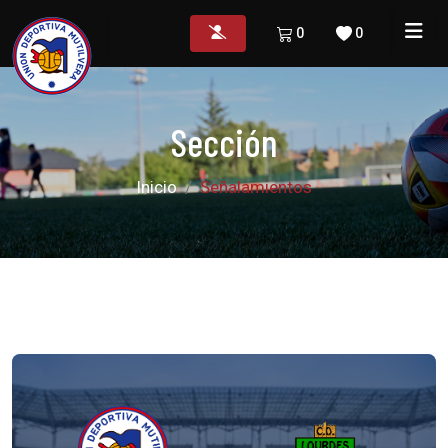
0
0
Sección
Inicio
Señalamientos