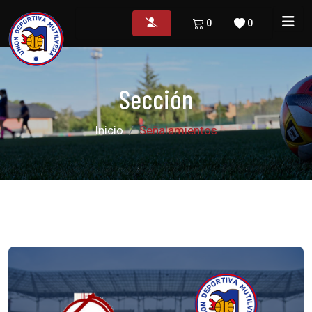
0
0
Sección
Inicio
Señalamientos