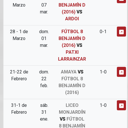
Marzo
07
BENJAMÍN D
mar.
(2016)
VS
ARDOI
28 - 1 de
dom.
FÚTBOL 8
0-1
Marzo
01
BENJAMÍN D
mar.
(2016)
VS
PATXI
LARRAINZAR
21-22 de
dom.
AMAYA
VS
1-0
Febrero
22
FÚTBOL 8
feb.
BENJAMÍN D
(2016)
31-1 de
sáb.
LICEO
1-0
Febrero
31
MONJARDÍN
ene.
VS
FÚTBOL
8 BENJAMÍN