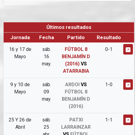
Últimos resultados
Jornada
Fecha
Partido
Resultado
16 y 17 de
sáb.
FÚTBOL 8
0-1
Mayo
16
BENJAMÍN D
may.
(2016)
VS
ATARRABIA
9 y 10 de
sáb.
ARDOI
VS
1-0
Mayo
09
FÚTBOL 8
may.
BENJAMÍN D
(2016)
25 Y 26 de
sáb.
PATXI
1-1
Abril
25
LARRAINZAR
abr.
VS
FÚTBOL