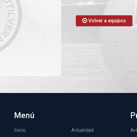
Volver a equipos
Menú
P
Inicio
Actualidad
Avi