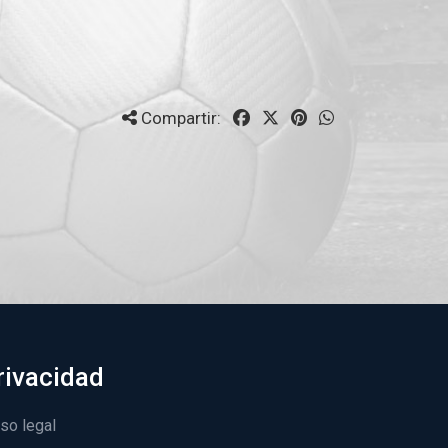
Compartir:
rivacidad
so legal