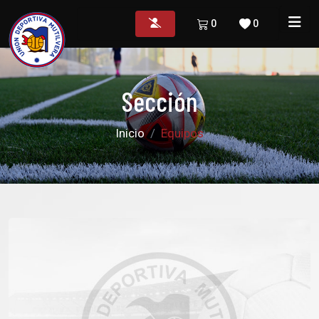
0
0
Sección
Inicio
Equipos