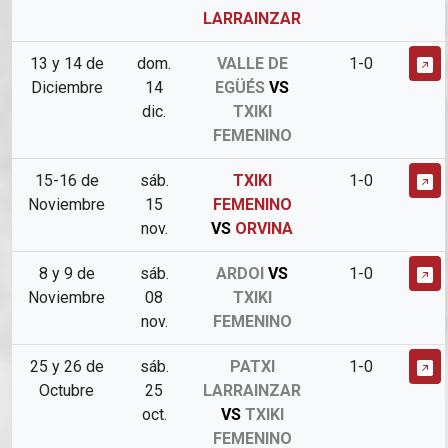
LARRAINZAR
13 y 14 de
dom.
VALLE DE
1-0
Diciembre
14
EGÜÉS
VS
dic.
TXIKI
FEMENINO
15-16 de
sáb.
TXIKI
1-0
Noviembre
15
FEMENINO
nov.
VS
ORVINA
8 y 9 de
sáb.
ARDOI
VS
1-0
Noviembre
08
TXIKI
nov.
FEMENINO
25 y 26 de
sáb.
PATXI
1-0
Octubre
25
LARRAINZAR
oct.
VS
TXIKI
FEMENINO