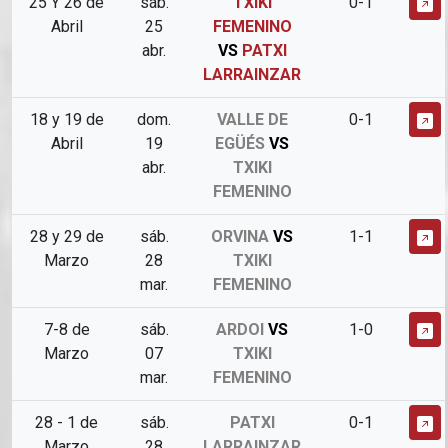
25 Y 26 de
sáb.
TXIKI
0-1
Abril
25
FEMENINO
abr.
VS
PATXI
LARRAINZAR
18 y 19 de
dom.
VALLE DE
0-1
Abril
19
EGÜÉS
VS
abr.
TXIKI
FEMENINO
28 y 29 de
sáb.
ORVINA
VS
1-1
Marzo
28
TXIKI
mar.
FEMENINO
7-8 de
sáb.
ARDOI
VS
1-0
Marzo
07
TXIKI
mar.
FEMENINO
28 - 1 de
sáb.
PATXI
0-1
Marzo
28
LARRAINZAR