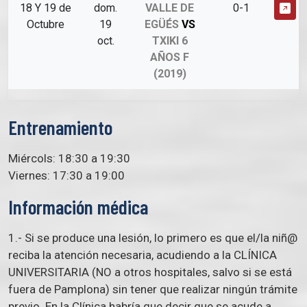
18 Y 19 de
dom.
VALLE DE
0-1
Octubre
19
EGÜÉS
VS
oct.
TXIKI 6
AÑOS F
(2019)
Entrenamiento
Miércols: 18:30 a 19:30
Viernes: 17:30 a 19:00
Información médica
1.- Si se produce una lesión, lo primero es que el/la niñ@
reciba la atención necesaria, acudiendo a la CLÍNICA
UNIVERSITARIA (NO a otros hospitales, salvo si se está
fuera de Pamplona) sin tener que realizar ningún trámite
previo. En la Clínica habría que decir que se acude a