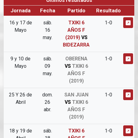
Jornada
Fecha
Partido
Resultado
16 y 17 de
sáb.
TXIKI 6
1-0
Mayo
16
AÑOS F
may.
(2019)
VS
BIDEZARRA
9 y 10 de
sáb.
OBERENA
1-0
Mayo
09
VS
TXIKI 6
may.
AÑOS F
(2019)
25 Y 26 de
dom.
SAN JUAN
1-0
Abril
26
VS
TXIKI 6
abr.
AÑOS F
(2019)
18 y 19 de
sáb.
TXIKI 6
1-0