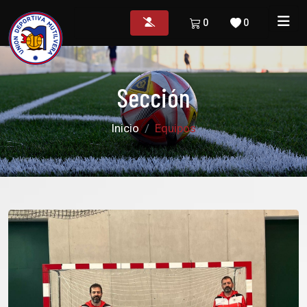
0
0
Sección
Inicio
Equipos