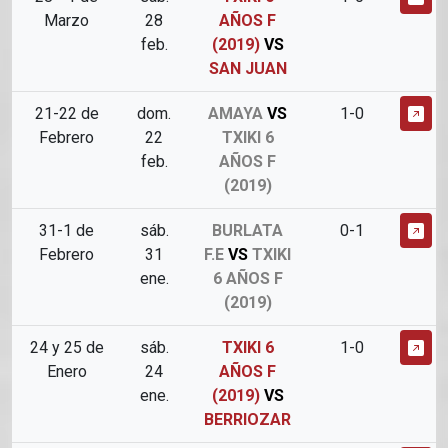
Marzo
28
AÑOS F
feb.
(2019)
VS
SAN JUAN
21-22 de
dom.
AMAYA
VS
1-0
Febrero
22
TXIKI 6
feb.
AÑOS F
(2019)
31-1 de
sáb.
BURLATA
0-1
Febrero
31
F.E
VS
TXIKI
ene.
6 AÑOS F
(2019)
24 y 25 de
sáb.
TXIKI 6
1-0
Enero
24
AÑOS F
ene.
(2019)
VS
BERRIOZAR