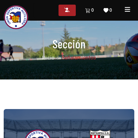
0
0
Sección
Inicio
Señalamientos