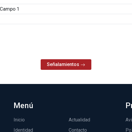
Campo 1
Señalamientos
Menú
P
Inicio
Actualidad
Avi
Identidad
Contacto
Pol