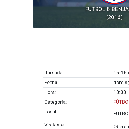
FÚTBOL 8 BENJA
(2016)
Jornada:
15-16 
Fecha:
doming
Hora:
10:30
Categoría:
FÚTBO
Local:
FÚTBOL
Visitante:
Oberen