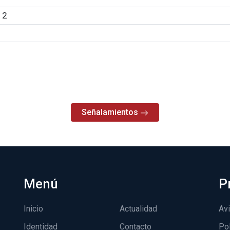
 2
Señalamientos
Menú
P
Inicio
Actualidad
Avi
Identidad
Contacto
Pol