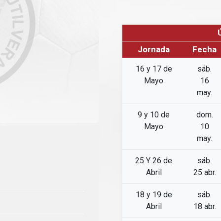
Jornada
Fecha
16 y 17 de
sáb.
Mayo
16
may.
9 y 10 de
dom.
Mayo
10
may.
25 Y 26 de
sáb.
Abril
25 abr.
18 y 19 de
sáb.
Abril
18 abr.