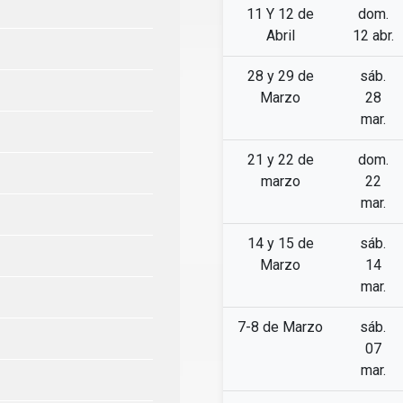
11 Y 12 de
dom.
Abril
12 abr.
28 y 29 de
sáb.
Marzo
28
mar.
21 y 22 de
dom.
marzo
22
mar.
14 y 15 de
sáb.
Marzo
14
mar.
7-8 de Marzo
sáb.
07
mar.