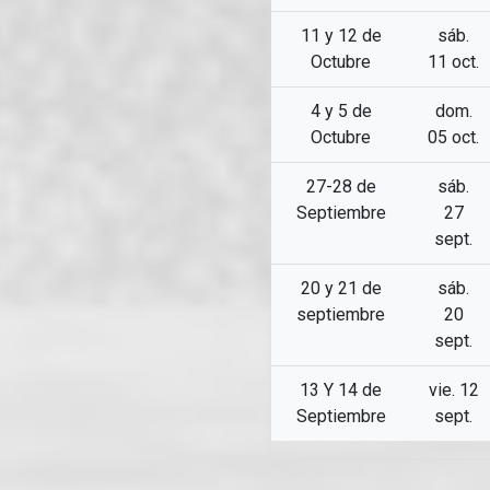
11 y 12 de
sáb.
Octubre
11 oct.
4 y 5 de
dom.
Octubre
05 oct.
27-28 de
sáb.
Septiembre
27
sept.
20 y 21 de
sáb.
septiembre
20
sept.
13 Y 14 de
vie. 12
Septiembre
sept.