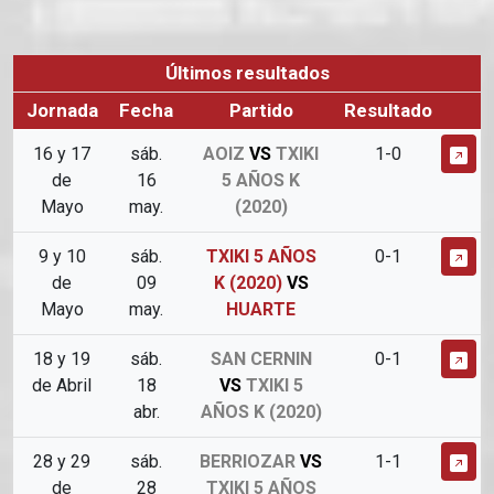
Últimos resultados
Jornada
Fecha
Partido
Resultado
16 y 17
sáb.
AOIZ
VS
TXIKI
1-0
de
16
5 AÑOS K
Mayo
may.
(2020)
9 y 10
sáb.
TXIKI 5 AÑOS
0-1
de
09
K (2020)
VS
Mayo
may.
HUARTE
18 y 19
sáb.
SAN CERNIN
0-1
de Abril
18
VS
TXIKI 5
abr.
AÑOS K (2020)
28 y 29
sáb.
BERRIOZAR
VS
1-1
de
28
TXIKI 5 AÑOS