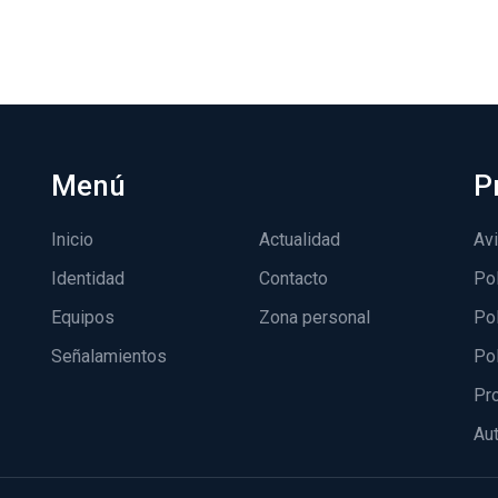
Menú
P
Inicio
Actualidad
Avi
Identidad
Contacto
Pol
Equipos
Zona personal
Pol
Señalamientos
Pol
Pro
Aut