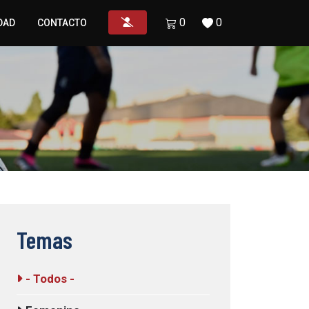
0
0
DAD
CONTACTO
Temas
- Todos -